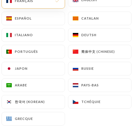
FRANÇAIS
FRANÇAIS
ESPAÑOL
ESPAÑOL
CATALAN
CATALAN
ITALIANO
ITALIANO
DEUTSH
DEUTSH
Bo Bun Flandre
简体中文 (CHINESE)
简体中文 (CHINESE)
PORTUGUÊS
PORTUGUÊS
24 AVIS
JAPON
JAPON
RUSSIE
RUSSIE
RESTAURANT VIETNAMIEN
ARABE
ARABE
PAYS-BAS
PAYS-BAS
133 Avenue De Flandre
75019 Paris France
한국어 (KOREAN)
한국어 (KOREAN)
TCHÉQUIE
TCHÉQUIE
GRECQUE
GRECQUE
Qui sommes nous?