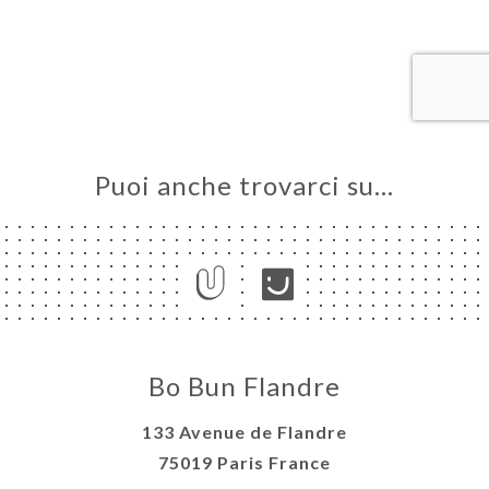
LE
NOTA
ERIA
SIONE
NU
Puoi anche trovarci su…
ATTO
Bo Bun Flandre
133 Avenue de Flandre
75019 Paris France